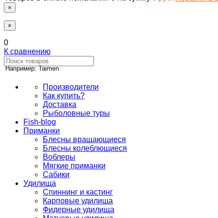
×
×
0
К сравнению
Например: Taimen
Производители
Как купить?
Доставка
Рыболовные туры
Fish-blog
Приманки
Блесны вращающиеся
Блесны колеблющиеся
Воблеры
Мягкие приманки
Сабики
Удилища
Спиннинг и кастинг
Карповые удилища
Фидерные удилища