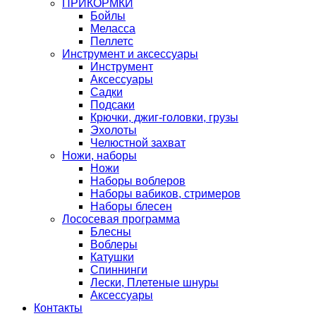
ПРИКОРМКИ
Бойлы
Меласса
Пеллетс
Инструмент и аксессуары
Инструмент
Аксессуары
Садки
Подсаки
Крючки, джиг-головки, грузы
Эхолоты
Челюстной захват
Ножи, наборы
Ножи
Наборы воблеров
Наборы вабиков, стримеров
Наборы блесен
Лососевая программа
Блесны
Воблеры
Катушки
Спиннинги
Лески, Плетеные шнуры
Аксессуары
Контакты