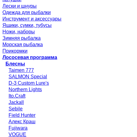
Лески и шнуры
Одежда для рыбалки
Инструмент и аксессуары
Ящики, сумки, тубусы
Ножи, наборы
Зимняя рыбалка
Морская рыбалка
Прикормки
Лососевая программа
Блесны
Taimen 777
SALMON Special
D-3 Custom Lure's
Northern Lights
Ito.Craft
Jackall
Sebile
Field Hunter
Алекс Краш
Fujiwara
VOGUE