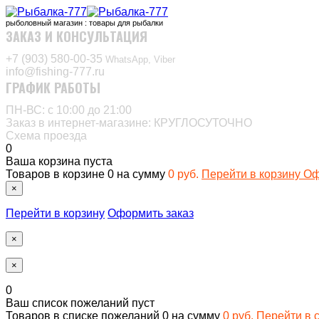
рыболовный магазин : товары для рыбалки
ЗАКАЗ И КОНСУЛЬТАЦИЯ
+7 (903) 580-00-35‬
WhatsApp, Viber
info@fishing-777.ru
ГРАФИК РАБОТЫ
ПН-ВС: с 10:00 до 21:00
Заказ в интернет-магазине: КРУГЛОСУТОЧНО
Схема проезда
0
Ваша корзина пуста
Товаров в корзине
0
на сумму
0 руб.
Перейти в корзину
Оф
×
Перейти в корзину
Оформить заказ
×
×
0
Ваш список пожеланий пуст
Товаров в списке пожеланий
0
на сумму
0 руб.
Перейти в 