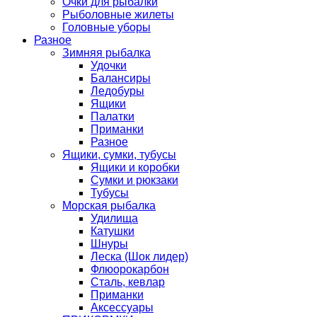
Очки для рыбалки
Рыболовные жилеты
Головные уборы
Разное
Зимняя рыбалка
Удочки
Балансиры
Ледобуры
Ящики
Палатки
Приманки
Разное
Ящики, сумки, тубусы
Ящики и коробки
Сумки и рюкзаки
Тубусы
Морская рыбалка
Удилища
Катушки
Шнуры
Леска (Шок лидер)
Флюорокарбон
Сталь, кевлар
Приманки
Аксессуары