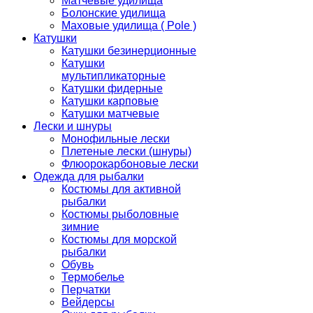
Матчевые удилища
Болонские удилища
Маховые удилища ( Pole )
Катушки
Катушки безинерционные
Катушки
мультипликаторные
Катушки фидерные
Катушки карповые
Катушки матчевые
Лески и шнуры
Монофильные лески
Плетеные лески (шнуры)
Флюорокарбоновые лески
Одежда для рыбалки
Костюмы для активной
рыбалки
Костюмы рыболовные
зимние
Костюмы для морской
рыбалки
Обувь
Термобелье
Перчатки
Вейдерсы