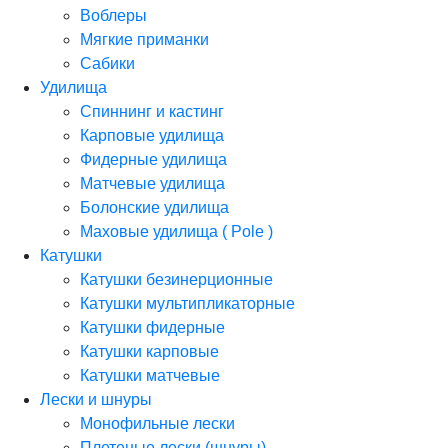
Воблеры
Мягкие приманки
Сабики
Удилища
Спиннинг и кастинг
Карповые удилища
Фидерные удилища
Матчевые удилища
Болонские удилища
Маховые удилища ( Pole )
Катушки
Катушки безинерционные
Катушки мультипликаторные
Катушки фидерные
Катушки карповые
Катушки матчевые
Лески и шнуры
Монофильные лески
Плетеные лески (шнуры)