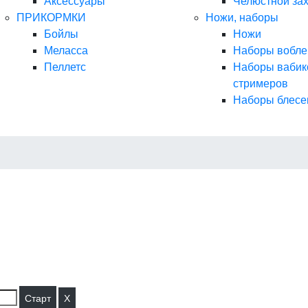
Аксессуары
Челюстной за
ПРИКОРМКИ
Ножи, наборы
Бойлы
Ножи
Меласса
Наборы вобле
Пеллетс
Наборы вабик
стримеров
Наборы блесе
X