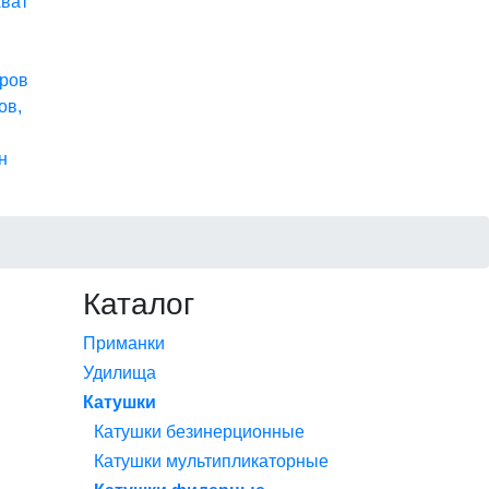
хват
ров
ов,
н
Каталог
Приманки
Удилища
Катушки
Катушки безинерционные
Катушки мультипликаторные