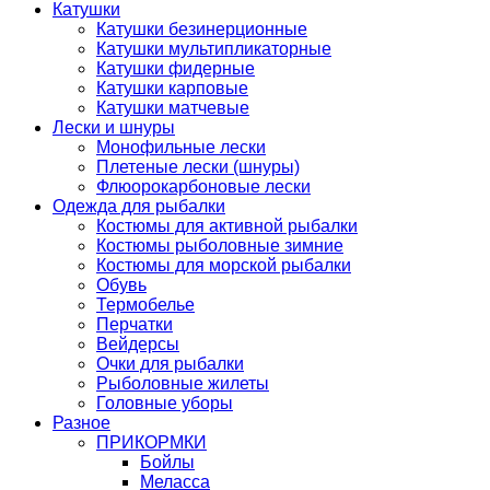
Катушки
Катушки безинерционные
Катушки мультипликаторные
Катушки фидерные
Катушки карповые
Катушки матчевые
Лески и шнуры
Монофильные лески
Плетеные лески (шнуры)
Флюорокарбоновые лески
Одежда для рыбалки
Костюмы для активной рыбалки
Костюмы рыболовные зимние
Костюмы для морской рыбалки
Обувь
Термобелье
Перчатки
Вейдерсы
Очки для рыбалки
Рыболовные жилеты
Головные уборы
Разное
ПРИКОРМКИ
Бойлы
Меласса