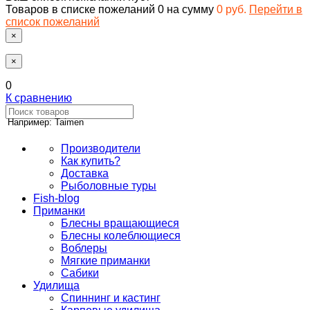
Товаров в списке пожеланий
0
на сумму
0 руб.
Перейти в
список пожеланий
×
×
0
К сравнению
Например: Taimen
Производители
Как купить?
Доставка
Рыболовные туры
Fish-blog
Приманки
Блесны вращающиеся
Блесны колеблющиеся
Воблеры
Мягкие приманки
Сабики
Удилища
Спиннинг и кастинг