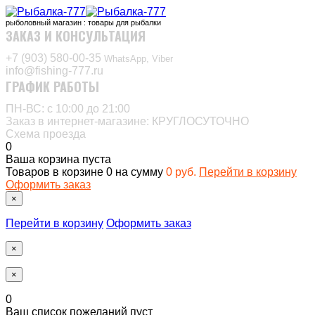
рыболовный магазин : товары для рыбалки
ЗАКАЗ И КОНСУЛЬТАЦИЯ
+7 (903) 580-00-35‬
WhatsApp, Viber
info@fishing-777.ru
ГРАФИК РАБОТЫ
ПН-ВС: с 10:00 до 21:00
Заказ в интернет-магазине: КРУГЛОСУТОЧНО
Схема проезда
0
Ваша корзина пуста
Товаров в корзине
0
на сумму
0 руб.
Перейти в корзину
Оформить заказ
×
Перейти в корзину
Оформить заказ
×
×
0
Ваш список пожеланий пуст