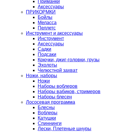
Приманки
Аксессуары
ПРИКОРМКИ
Бойлы
Меласса
Пеллетс
Инструмент и аксессуары
Инструмент
Аксессуары
Садки
Подсаки
Крючки, джиг-головки, грузы
Эхолоты
Челюстной захват
Ножи, наборы
Ножи
Наборы воблеров
Наборы вабиков, стримеров
Наборы блесен
Лососевая программа
Блесны
Воблеры
Катушки
Спиннинги
Лески, Плетеные шнуры