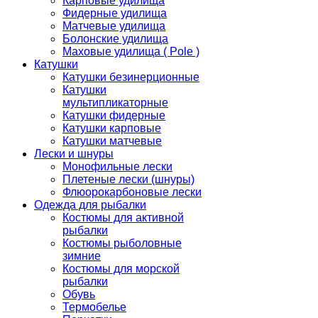
Карповые удилища
Фидерные удилища
Матчевые удилища
Болонские удилища
Маховые удилища ( Pole )
Катушки
Катушки безинерционные
Катушки
мультипликаторные
Катушки фидерные
Катушки карповые
Катушки матчевые
Лески и шнуры
Монофильные лески
Плетеные лески (шнуры)
Флюорокарбоновые лески
Одежда для рыбалки
Костюмы для активной
рыбалки
Костюмы рыболовные
зимние
Костюмы для морской
рыбалки
Обувь
Термобелье