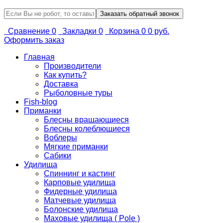
Сравнение
0
Закладки
0
Корзина
0
0 руб.
Оформить заказ
Главная
Производители
Как купить?
Доставка
Рыболовные туры
Fish-blog
Приманки
Блесны вращающиеся
Блесны колеблющиеся
Воблеры
Мягкие приманки
Сабики
Удилища
Спиннинг и кастинг
Карповые удилища
Фидерные удилища
Матчевые удилища
Болонские удилища
Маховые удилища ( Pole )