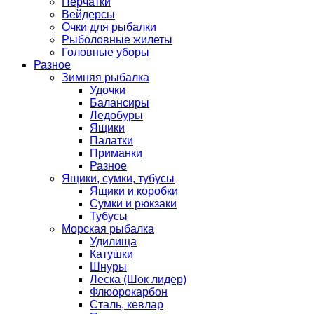
Перчатки
Вейдерсы
Очки для рыбалки
Рыболовные жилеты
Головные уборы
Разное
Зимняя рыбалка
Удочки
Балансиры
Ледобуры
Ящики
Палатки
Приманки
Разное
Ящики, сумки, тубусы
Ящики и коробки
Сумки и рюкзаки
Тубусы
Морская рыбалка
Удилища
Катушки
Шнуры
Леска (Шок лидер)
Флюорокарбон
Сталь, кевлар