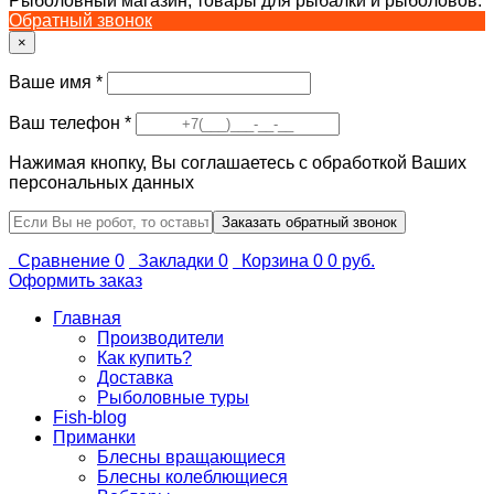
Рыболовный магазин, товары для рыбалки и рыболовов.
Обратный звонок
×
Ваше имя
*
Ваш телефон
*
Нажимая кнопку, Вы соглашаетесь с обработкой Ваших
персональных данных
Сравнение
0
Закладки
0
Корзина
0
0 руб.
Оформить заказ
Главная
Производители
Как купить?
Доставка
Рыболовные туры
Fish-blog
Приманки
Блесны вращающиеся
Блесны колеблющиеся