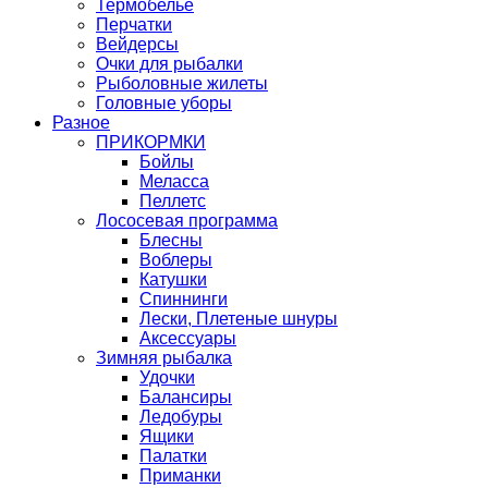
Термобелье
Перчатки
Вейдерсы
Очки для рыбалки
Рыболовные жилеты
Головные уборы
Разное
ПРИКОРМКИ
Бойлы
Меласса
Пеллетс
Лососевая программа
Блесны
Воблеры
Катушки
Спиннинги
Лески, Плетеные шнуры
Аксессуары
Зимняя рыбалка
Удочки
Балансиры
Ледобуры
Ящики
Палатки
Приманки