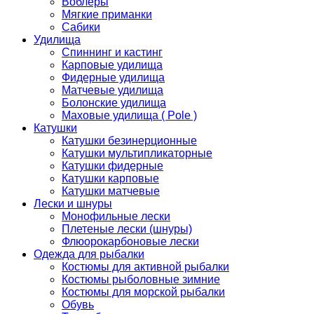
Воблеры
Мягкие приманки
Сабики
Удилища
Спиннинг и кастинг
Карповые удилища
Фидерные удилища
Матчевые удилища
Болонские удилища
Маховые удилища ( Pole )
Катушки
Катушки безинерционные
Катушки мультипликаторные
Катушки фидерные
Катушки карповые
Катушки матчевые
Лески и шнуры
Монофильные лески
Плетеные лески (шнуры)
Флюорокарбоновые лески
Одежда для рыбалки
Костюмы для активной рыбалки
Костюмы рыболовные зимние
Костюмы для морской рыбалки
Обувь