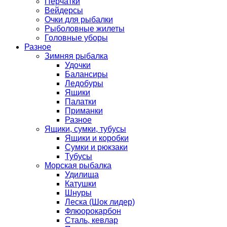
Перчатки
Вейдерсы
Очки для рыбалки
Рыболовные жилеты
Головные уборы
Разное
Зимняя рыбалка
Удочки
Балансиры
Ледобуры
Ящики
Палатки
Приманки
Разное
Ящики, сумки, тубусы
Ящики и коробки
Сумки и рюкзаки
Тубусы
Морская рыбалка
Удилища
Катушки
Шнуры
Леска (Шок лидер)
Флюорокарбон
Сталь, кевлар