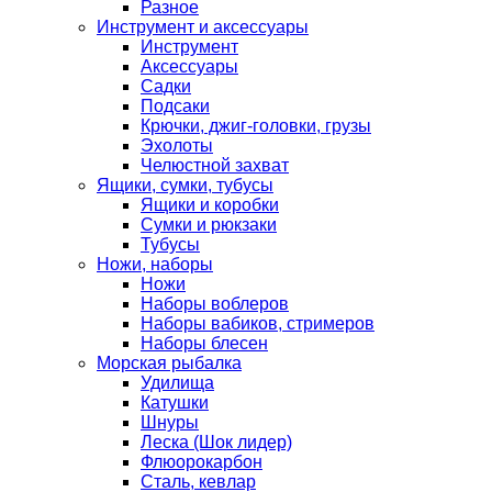
Разное
Инструмент и аксессуары
Инструмент
Аксессуары
Садки
Подсаки
Крючки, джиг-головки, грузы
Эхолоты
Челюстной захват
Ящики, сумки, тубусы
Ящики и коробки
Сумки и рюкзаки
Тубусы
Ножи, наборы
Ножи
Наборы воблеров
Наборы вабиков, стримеров
Наборы блесен
Морская рыбалка
Удилища
Катушки
Шнуры
Леска (Шок лидер)
Флюорокарбон
Сталь, кевлар