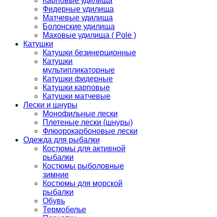
Карповые удилища
Фидерные удилища
Матчевые удилища
Болонские удилища
Маховые удилища ( Pole )
Катушки
Катушки безинерционные
Катушки
мультипликаторные
Катушки фидерные
Катушки карповые
Катушки матчевые
Лески и шнуры
Монофильные лески
Плетеные лески (шнуры)
Флюорокарбоновые лески
Одежда для рыбалки
Костюмы для активной
рыбалки
Костюмы рыболовные
зимние
Костюмы для морской
рыбалки
Обувь
Термобелье