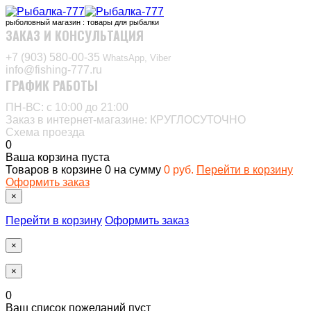
рыболовный магазин : товары для рыбалки
ЗАКАЗ И КОНСУЛЬТАЦИЯ
+7 (903) 580-00-35‬
WhatsApp, Viber
info@fishing-777.ru
ГРАФИК РАБОТЫ
ПН-ВС: с 10:00 до 21:00
Заказ в интернет-магазине: КРУГЛОСУТОЧНО
Схема проезда
0
Ваша корзина пуста
Товаров в корзине
0
на сумму
0 руб.
Перейти в корзину
Оформить заказ
×
Перейти в корзину
Оформить заказ
×
×
0
Ваш список пожеланий пуст