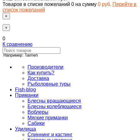
Товаров в списке пожеланий
0
на сумму
0 руб.
Перейти в
список пожеланий
×
×
0
К сравнению
Например: Taimen
Производители
Как купить?
Доставка
Рыболовные туры
Fish-blog
Приманки
Блесны вращающиеся
Блесны колеблющиеся
Воблеры
Мягкие приманки
Сабики
Удилища
Спиннинг и кастинг