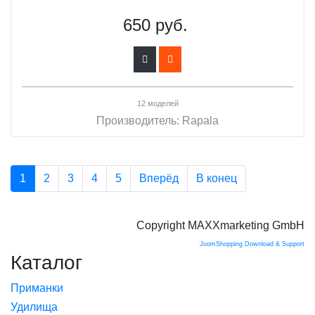
650 руб.
12 моделей
Производитель:
Rapala
1
2
3
4
5
Вперёд
В конец
Copyright MAXXmarketing GmbH
JoomShopping Download & Support
Каталог
Приманки
Удилища