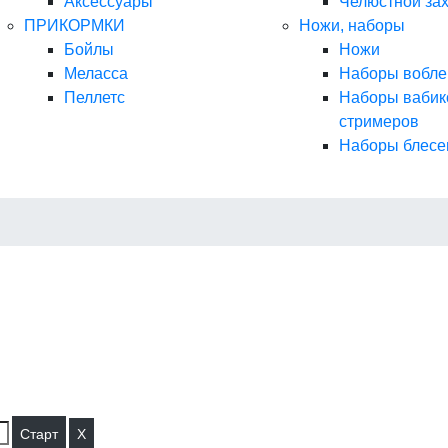
Аксессуары
Челюстной за
ПРИКОРМКИ
Ножи, наборы
Бойлы
Ножи
Меласса
Наборы вобле
Пеллетс
Наборы вабик
стримеров
Наборы блесе
X