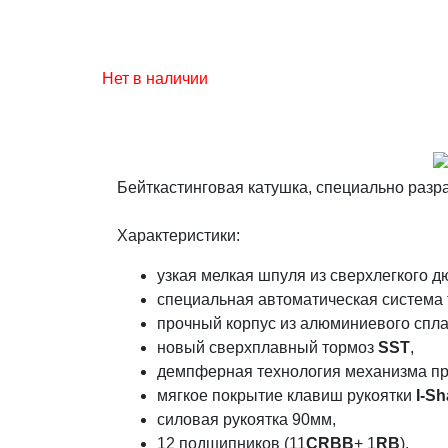
Нет в наличии
Бейткастинговая катушка, специально раз
Характеристики:
узкая мелкая шпуля из сверхлегкого
специальная автоматическая систем
прочный корпус из алюминиевого спл
новый сверхплавный тормоз
SST
,
демпферная технология механизма п
мягкое покрытие клавиш рукоятки
I-Sh
силовая рукоятка 90мм,
12 подшипников (11
CRBB
+ 1
RB
),