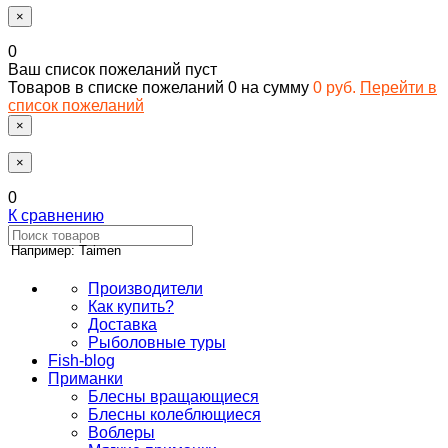
×
0
Ваш список пожеланий пуст
Товаров в списке пожеланий
0
на сумму
0 руб.
Перейти в
список пожеланий
×
×
0
К сравнению
Например: Taimen
Производители
Как купить?
Доставка
Рыболовные туры
Fish-blog
Приманки
Блесны вращающиеся
Блесны колеблющиеся
Воблеры