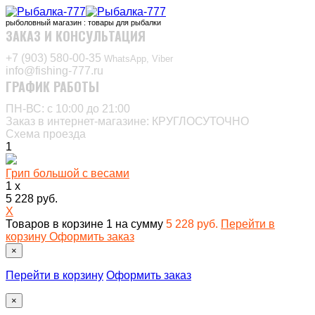
рыболовный магазин : товары для рыбалки
ЗАКАЗ И КОНСУЛЬТАЦИЯ
+7 (903) 580-00-35‬
WhatsApp, Viber
info@fishing-777.ru
ГРАФИК РАБОТЫ
ПН-ВС: с 10:00 до 21:00
Заказ в интернет-магазине: КРУГЛОСУТОЧНО
Схема проезда
1
Грип большой с весами
1 x
5 228 руб.
X
Товаров в корзине
1
на сумму
5 228 руб.
Перейти в
корзину
Оформить заказ
×
Перейти в корзину
Оформить заказ
×