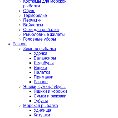
Костюмы для морской
рыбалки
Обувь
Термобелье
Перчатки
Вейдерсы
Очки для рыбалки
Рыболовные жилеты
Головные уборы
Разное
Зимняя рыбалка
Удочки
Балансиры
Ледобуры
Ящики
Палатки
Приманки
Разное
Ящики, сумки, тубусы
Ящики и коробки
Сумки и рюкзаки
Тубусы
Морская рыбалка
Удилища
Катушки