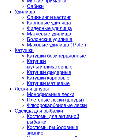
Мягкие приманки
Сабики
Удилища
Спиннинг и кастинг
Карповые удилища
Фидерные удилища
Матчевые удилища
Болонские удилища
Маховые удилища ( Pole )
Катушки
Катушки безинерционные
Катушки
мультипликаторные
Катушки фидерные
Катушки карповые
Катушки матчевые
Лески и шнуры
Монофильные лески
Плетеные лески (шнуры)
Флюорокарбоновые лески
Одежда для рыбалки
Костюмы для активной
рыбалки
Костюмы рыболовные
зимние