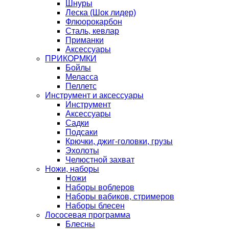
Шнуры
Леска (Шок лидер)
Флюорокарбон
Сталь, кевлар
Приманки
Аксессуары
ПРИКОРМКИ
Бойлы
Меласса
Пеллетс
Инструмент и аксессуары
Инструмент
Аксессуары
Садки
Подсаки
Крючки, джиг-головки, грузы
Эхолоты
Челюстной захват
Ножи, наборы
Ножи
Наборы воблеров
Наборы вабиков, стримеров
Наборы блесен
Лососевая программа
Блесны