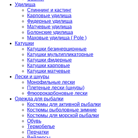
Удилища
Спиннинг и кастинг
Карповые удилища
Фидерные удилища
Матчевые удилища
Болонские удилища
Маховые удилища ( Pole )
Катушки
Катушки безинерционные
Катушки мультипликаторные
Катушки фидерные
Катушки карповые
Катушки матчевые
Лески и шнуры
Монофильные лески
Плетеные лески (шнуры)
Флюорокарбоновые лески
Одежда для рыбалки
Костюмы для активной рыбалки
Костюмы рыболовные зимние
Костюмы для морской рыбалки
Обувь
Термобелье
Перчатки
Вейдерсы