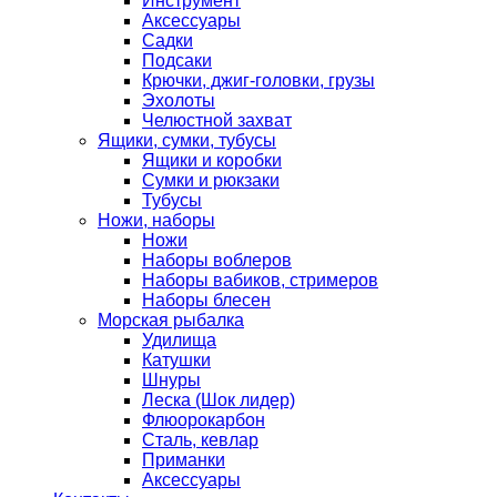
Инструмент
Аксессуары
Садки
Подсаки
Крючки, джиг-головки, грузы
Эхолоты
Челюстной захват
Ящики, сумки, тубусы
Ящики и коробки
Сумки и рюкзаки
Тубусы
Ножи, наборы
Ножи
Наборы воблеров
Наборы вабиков, стримеров
Наборы блесен
Морская рыбалка
Удилища
Катушки
Шнуры
Леска (Шок лидер)
Флюорокарбон
Сталь, кевлар
Приманки
Аксессуары