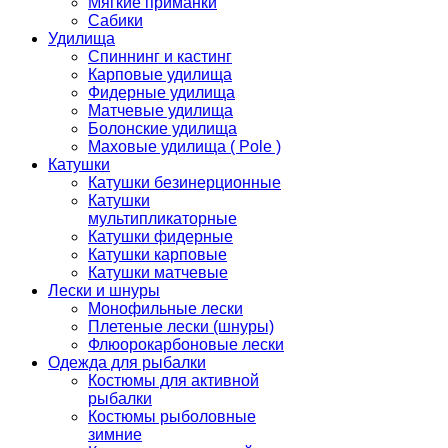
Мягкие приманки
Сабики
Удилища
Спиннинг и кастинг
Карповые удилища
Фидерные удилища
Матчевые удилища
Болонские удилища
Маховые удилища ( Pole )
Катушки
Катушки безинерционные
Катушки
мультипликаторные
Катушки фидерные
Катушки карповые
Катушки матчевые
Лески и шнуры
Монофильные лески
Плетеные лески (шнуры)
Флюорокарбоновые лески
Одежда для рыбалки
Костюмы для активной
рыбалки
Костюмы рыболовные
зимние