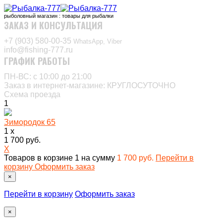
рыболовный магазин : товары для рыбалки
ЗАКАЗ И КОНСУЛЬТАЦИЯ
+7 (903) 580-00-35‬
WhatsApp, Viber
info@fishing-777.ru
ГРАФИК РАБОТЫ
ПН-ВС: с 10:00 до 21:00
Заказ в интернет-магазине: КРУГЛОСУТОЧНО
Схема проезда
1
Зимородок 65
1 x
1 700 руб.
X
Товаров в корзине
1
на сумму
1 700 руб.
Перейти в
корзину
Оформить заказ
×
Перейти в корзину
Оформить заказ
×