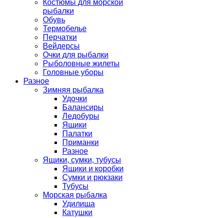
Костюмы для морской
рыбалки
Обувь
Термобелье
Перчатки
Вейдерсы
Очки для рыбалки
Рыболовные жилеты
Головные уборы
Разное
Зимняя рыбалка
Удочки
Балансиры
Ледобуры
Ящики
Палатки
Приманки
Разное
Ящики, сумки, тубусы
Ящики и коробки
Сумки и рюкзаки
Тубусы
Морская рыбалка
Удилища
Катушки