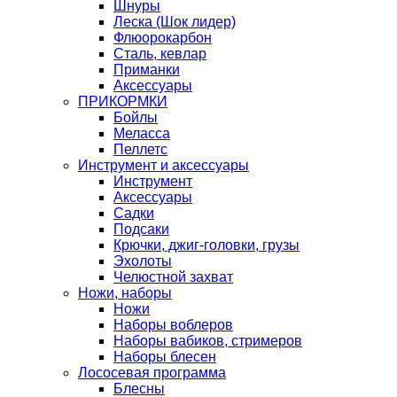
Шнуры
Леска (Шок лидер)
Флюорокарбон
Сталь, кевлар
Приманки
Аксессуары
ПРИКОРМКИ
Бойлы
Меласса
Пеллетс
Инструмент и аксессуары
Инструмент
Аксессуары
Садки
Подсаки
Крючки, джиг-головки, грузы
Эхолоты
Челюстной захват
Ножи, наборы
Ножи
Наборы воблеров
Наборы вабиков, стримеров
Наборы блесен
Лососевая программа
Блесны