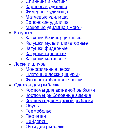
Спиннинг и кастинг
Карповые удилища
Фидерные удилища
Матчевые удилища
Болонские удилища
Маховые удилища ( Pole )
Катушки
Катушки безинерционные
Катушки мультипликаторные
Катушки фидерные
Катушки карповые
Катушки матчевые
Лески и шнуры
Монофильные лески
Плетеные лески (шнуры)
Флюорокарбоновые лески
Одежда для рыбалки
Костюмы для активной рыбалки
Костюмы рыболовные зимние
Костюмы для морской рыбалки
Обувь
Термобелье
Перчатки
Вейдерсы
Очки для рыбалки