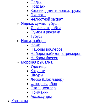
Садки
Подсаки
Крючки, джиг-головки, грузы
Эхолоты
Челюстной захват
Ящики, сумки, тубусы
Ящики и коробки
Сумки и рюкзаки
Тубусы
Ножи, наборы
Ножи
Наборы воблеров
Наборы вабиков, стримеров
Наборы блесен
Морская рыбалка
Удилища
Катушки
Шнуры
Леска (Шок лидер)
Флюорокарбон
Сталь, кевлар
Приманки
Аксессуары
Контакты