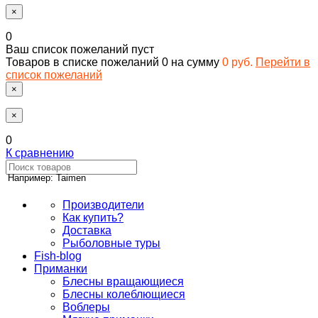
×
0
Ваш список пожеланий пуст
Товаров в списке пожеланий
0
на сумму
0 руб.
Перейти в
список пожеланий
×
×
0
К сравнению
Например: Taimen
Производители
Как купить?
Доставка
Рыболовные туры
Fish-blog
Приманки
Блесны вращающиеся
Блесны колеблющиеся
Воблеры