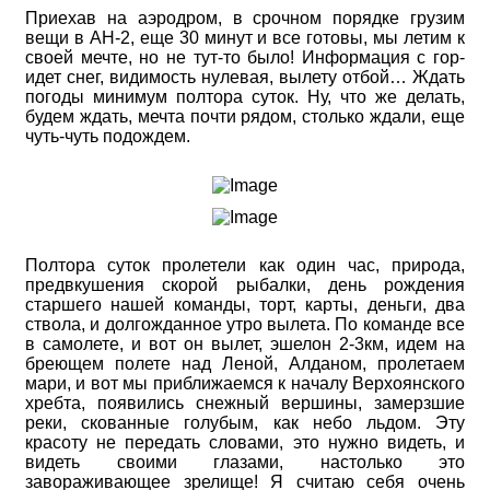
Приехав на аэродром, в срочном порядке грузим
вещи в АН-2, еще 30 минут и все готовы, мы летим к
своей мечте, но не тут-то было! Информация с гор-
идет снег, видимость нулевая, вылету отбой… Ждать
погоды минимум полтора суток. Ну, что же делать,
будем ждать, мечта почти рядом, столько ждали, еще
чуть-чуть подождем.
Полтора суток пролетели как один час, природа,
предвкушения скорой рыбалки, день рождения
старшего нашей команды, торт, карты, деньги, два
ствола, и долгожданное утро вылета. По команде все
в самолете, и вот он вылет, эшелон 2-3км, идем на
бреющем полете над Леной, Алданом, пролетаем
мари, и вот мы приближаемся к началу Верхоянского
хребта, появились снежный вершины, замерзшие
реки, скованные голубым, как небо льдом. Эту
красоту не передать словами, это нужно видеть, и
видеть своими глазами, настолько это
завораживающее зрелище! Я считаю себя очень