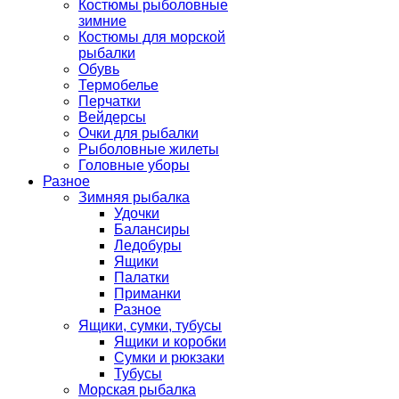
Костюмы рыболовные
зимние
Костюмы для морской
рыбалки
Обувь
Термобелье
Перчатки
Вейдерсы
Очки для рыбалки
Рыболовные жилеты
Головные уборы
Разное
Зимняя рыбалка
Удочки
Балансиры
Ледобуры
Ящики
Палатки
Приманки
Разное
Ящики, сумки, тубусы
Ящики и коробки
Сумки и рюкзаки
Тубусы
Морская рыбалка