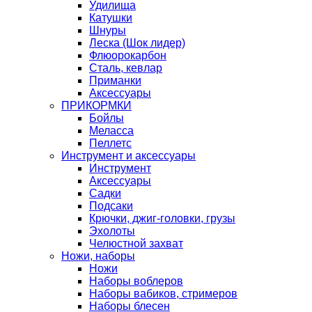
Удилища
Катушки
Шнуры
Леска (Шок лидер)
Флюорокарбон
Сталь, кевлар
Приманки
Аксессуары
ПРИКОРМКИ
Бойлы
Меласса
Пеллетс
Инструмент и аксессуары
Инструмент
Аксессуары
Садки
Подсаки
Крючки, джиг-головки, грузы
Эхолоты
Челюстной захват
Ножи, наборы
Ножи
Наборы воблеров
Наборы вабиков, стримеров
Наборы блесен