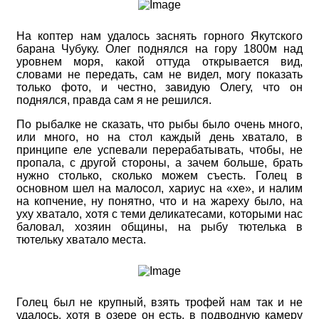
На коптер нам удалось заснять горного Якутского
барана Чубуку. Олег поднялся на гору 1800м над
уровнем моря, какой оттуда открывается вид,
словами не передать, сам не видел, могу показать
только фото, и честно, завидую Олегу, что он
поднялся, правда сам я не решился.
По рыбалке не сказать, что рыбы было очень много,
или много, но на стол каждый день хватало, в
принципе еле успевали перерабатывать, чтобы, не
пропала, с другой стороны, а зачем больше, брать
нужно столько, сколько можем съесть. Голец в
основном шел на малосол, хариус на «хе», и налим
на копчение, ну понятно, что и на жареху было, на
уху хватало, хотя с теми деликатесами, которыми нас
баловал, хозяин общины, на рыбу тютелька в
тютельку хватало места.
Голец был не крупный, взять трофей нам так и не
удалось, хотя в озере он есть, в подводную камеру