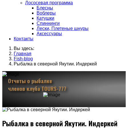
Лососевая программа
Блесны
Воблеры
Катушки
Спиннинги
Лески, Плетеные шнуры
Аксессуары
Контакты
Вы здесь:
Главная
Fish-blog
Рыбалка в северной Якутии. Индеркей
Отчеты о рыбалке
членов клуба TOURS-777
Рыбалка в северной Якутии. Индеркей