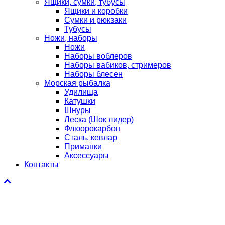
Ящики, сумки, тубусы
Ящики и коробки
Сумки и рюкзаки
Тубусы
Ножи, наборы
Ножи
Наборы воблеров
Наборы вабиков, стримеров
Наборы блесен
Морская рыбалка
Удилища
Катушки
Шнуры
Леска (Шок лидер)
Флюорокарбон
Сталь, кевлар
Приманки
Аксессуары
Контакты