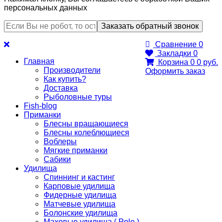
персональных данных
Сравнение
0
Закладки
0
Главная
Корзина
0
0 руб.
Производители
Оформить заказ
Как купить?
Доставка
Рыболовные туры
Fish-blog
Приманки
Блесны вращающиеся
Блесны колеблющиеся
Воблеры
Мягкие приманки
Сабики
Удилища
Спиннинг и кастинг
Карповые удилища
Фидерные удилища
Матчевые удилища
Болонские удилища
Маховые удилища ( Pole )