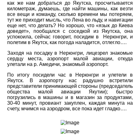
как же нам добраться до Якутска, просчитывается
километраж, думаешь, где найти машины, как везти
все вещи и команду, сколько времени мы потеряем,
тут же приходит мысль, что Лена во льду, и навигации
еще нет, что делать? Но хорошо, что «язык до Киева
доведет», пообщался с соседкой из Якутска, она
успокоила, сейчас говорит, посидим в Нерюнгри, и
полетим в Якутск, как погода наладится, отлегло….
Заходя на посадку в Нерюнгри, лицезрел знакомые
сердцу места, аэропорт малой авиации, откуда
улетали на р. Амедичи, знакомый аэропорт.
По итогу посидели час в Нерюнгри и улетели в
Якутск. В аэропорту нас радушно встретили
представители принимающей стороны (председатель
общества малой авиации Якутии); быстро
погрузились в машины и в магазин за продуктами,
30-40 минут, провиант закуплен, каждая минута на
счету, мчимся на аэродром, все пока идет гладко….