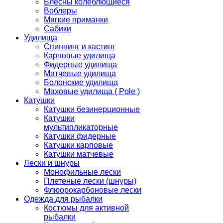
Блесны колеблющиеся
Воблеры
Мягкие приманки
Сабики
Удилища
Спиннинг и кастинг
Карповые удилища
Фидерные удилища
Матчевые удилища
Болонские удилища
Маховые удилища ( Pole )
Катушки
Катушки безинерционные
Катушки
мультипликаторные
Катушки фидерные
Катушки карповые
Катушки матчевые
Лески и шнуры
Монофильные лески
Плетеные лески (шнуры)
Флюорокарбоновые лески
Одежда для рыбалки
Костюмы для активной
рыбалки