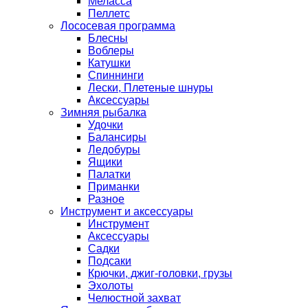
Меласса
Пеллетс
Лососевая программа
Блесны
Воблеры
Катушки
Спиннинги
Лески, Плетеные шнуры
Аксессуары
Зимняя рыбалка
Удочки
Балансиры
Ледобуры
Ящики
Палатки
Приманки
Разное
Инструмент и аксессуары
Инструмент
Аксессуары
Садки
Подсаки
Крючки, джиг-головки, грузы
Эхолоты
Челюстной захват