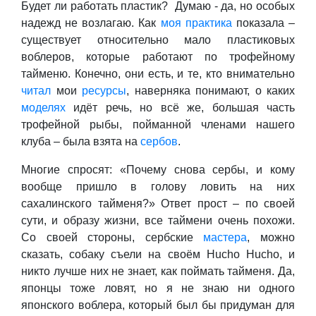
Будет ли работать пластик? Думаю - да, но особых
надежд не возлагаю. Как
моя практика
показала –
существует относительно мало пластиковых
воблеров, которые работают по трофейному
тайменю. Конечно, они есть, и те, кто внимательно
читал
мои
ресурсы
, наверняка понимают, о каких
моделях
идёт речь, но всё же, большая часть
трофейной рыбы, пойманной членами нашего
клуба – была взята на
сербов
.
Многие спросят: «Почему снова сербы, и кому
вообще пришло в голову ловить на них
сахалинского тайменя?» Ответ прост – по своей
сути, и образу жизни, все таймени очень похожи.
Со своей стороны, сербские
мастера
, можно
сказать, собаку съели на своём Hucho Hucho, и
никто лучше них не знает, как поймать тайменя. Да,
японцы тоже ловят, но я не знаю ни одного
японского воблера, который был бы придуман для