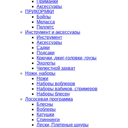
Приманки
Аксессуары
ПРИКОРМКИ
Бойлы
Меласса
Пеллетс
Инструмент и аксессуары
Инструмент
Аксессуары
Садки
Подсаки
Крючки, джиг-головки, грузы
Эхолоты
Челюстной захват
Ножи, наборы
Ножи
Наборы воблеров
Наборы вабиков, стримеров
Наборы блесен
Лососевая программа
Блесны
Воблеры
Катушки
Спиннинги
Лески, Плетеные шнуры