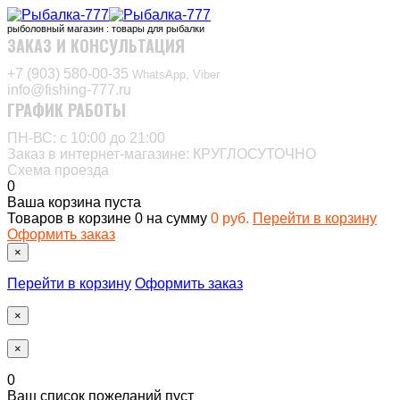
рыболовный магазин : товары для рыбалки
ЗАКАЗ И КОНСУЛЬТАЦИЯ
+7 (903) 580-00-35‬
WhatsApp, Viber
info@fishing-777.ru
ГРАФИК РАБОТЫ
ПН-ВС: с 10:00 до 21:00
Заказ в интернет-магазине: КРУГЛОСУТОЧНО
Схема проезда
0
Ваша корзина пуста
Товаров в корзине
0
на сумму
0 руб.
Перейти в корзину
Оформить заказ
×
Перейти в корзину
Оформить заказ
×
×
0
Ваш список пожеланий пуст