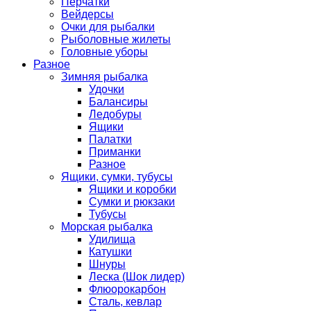
Перчатки
Вейдерсы
Очки для рыбалки
Рыболовные жилеты
Головные уборы
Разное
Зимняя рыбалка
Удочки
Балансиры
Ледобуры
Ящики
Палатки
Приманки
Разное
Ящики, сумки, тубусы
Ящики и коробки
Сумки и рюкзаки
Тубусы
Морская рыбалка
Удилища
Катушки
Шнуры
Леска (Шок лидер)
Флюорокарбон
Сталь, кевлар