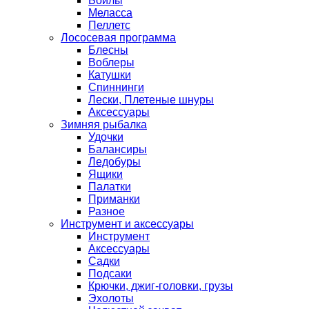
Бойлы
Меласса
Пеллетс
Лососевая программа
Блесны
Воблеры
Катушки
Спиннинги
Лески, Плетеные шнуры
Аксессуары
Зимняя рыбалка
Удочки
Балансиры
Ледобуры
Ящики
Палатки
Приманки
Разное
Инструмент и аксессуары
Инструмент
Аксессуары
Садки
Подсаки
Крючки, джиг-головки, грузы
Эхолоты