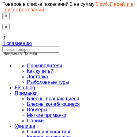
Товаров в списке пожеланий
0
на сумму
0 руб.
Перейти в
список пожеланий
×
×
0
К сравнению
Например: Taimen
Производители
Как купить?
Доставка
Рыболовные туры
Fish-blog
Приманки
Блесны вращающиеся
Блесны колеблющиеся
Воблеры
Мягкие приманки
Сабики
Удилища
Спиннинг и кастинг