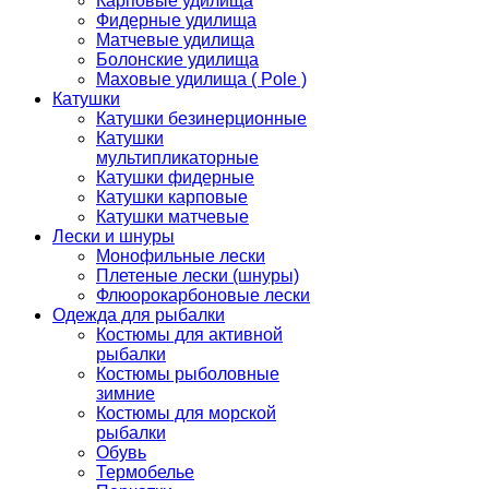
Карповые удилища
Фидерные удилища
Матчевые удилища
Болонские удилища
Маховые удилища ( Pole )
Катушки
Катушки безинерционные
Катушки
мультипликаторные
Катушки фидерные
Катушки карповые
Катушки матчевые
Лески и шнуры
Монофильные лески
Плетеные лески (шнуры)
Флюорокарбоновые лески
Одежда для рыбалки
Костюмы для активной
рыбалки
Костюмы рыболовные
зимние
Костюмы для морской
рыбалки
Обувь
Термобелье