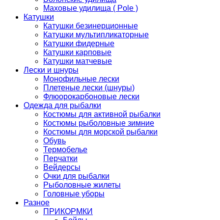
Маховые удилища ( Pole )
Катушки
Катушки безинерционные
Катушки мультипликаторные
Катушки фидерные
Катушки карповые
Катушки матчевые
Лески и шнуры
Монофильные лески
Плетеные лески (шнуры)
Флюорокарбоновые лески
Одежда для рыбалки
Костюмы для активной рыбалки
Костюмы рыболовные зимние
Костюмы для морской рыбалки
Обувь
Термобелье
Перчатки
Вейдерсы
Очки для рыбалки
Рыболовные жилеты
Головные уборы
Разное
ПРИКОРМКИ