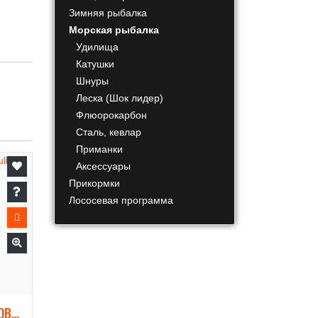
Зимняя рыбалка
Морская рыбалка
Удилища
Катушки
Шнуры
Леска (Шок лидер)
Флюорокарбон
Сталь, кевлар
Приманки
Аксессуары
Прикормки
Лососевая программа
СИЛИКОН ДЛЯ ДЖИГ ГОЛОВОК MULLET SHAD JIG