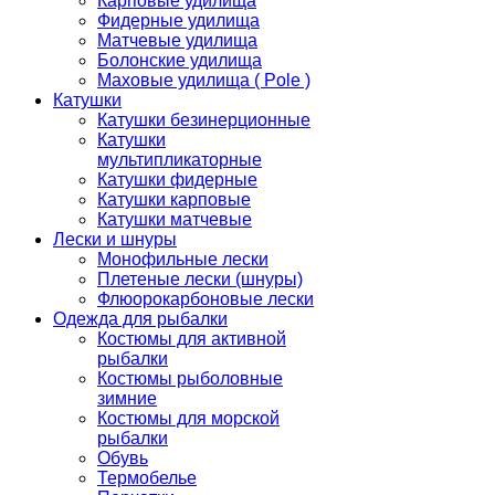
Карповые удилища
Фидерные удилища
Матчевые удилища
Болонские удилища
Маховые удилища ( Pole )
Катушки
Катушки безинерционные
Катушки
мультипликаторные
Катушки фидерные
Катушки карповые
Катушки матчевые
Лески и шнуры
Монофильные лески
Плетеные лески (шнуры)
Флюорокарбоновые лески
Одежда для рыбалки
Костюмы для активной
рыбалки
Костюмы рыболовные
зимние
Костюмы для морской
рыбалки
Обувь
Термобелье