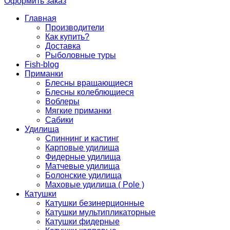
Оформить заказ
Главная
Производители
Как купить?
Доставка
Рыболовные туры
Fish-blog
Приманки
Блесны вращающиеся
Блесны колеблющиеся
Воблеры
Мягкие приманки
Сабики
Удилища
Спиннинг и кастинг
Карповые удилища
Фидерные удилища
Матчевые удилища
Болонские удилища
Маховые удилища ( Pole )
Катушки
Катушки безинерционные
Катушки мультипликаторные
Катушки фидерные