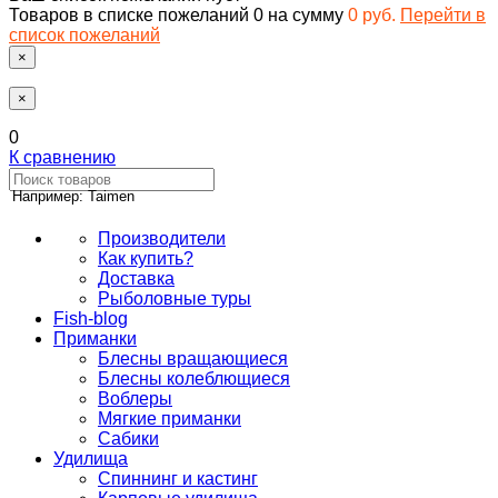
Товаров в списке пожеланий
0
на сумму
0 руб.
Перейти в
список пожеланий
×
×
0
К сравнению
Например: Taimen
Производители
Как купить?
Доставка
Рыболовные туры
Fish-blog
Приманки
Блесны вращающиеся
Блесны колеблющиеся
Воблеры
Мягкие приманки
Сабики
Удилища
Спиннинг и кастинг