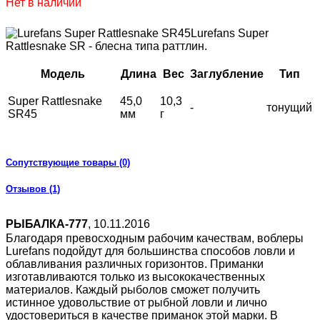
Нет в наличии
Lurefans Super
Rattlesnake SR - блесна типа раттлин.
Модель
Длина
Вес
Заглубление
Тип
Super Rattlesnake
45,0
10,3
-
тонущий
SR45
мм
г
Сопутствующие товары (0)
Отзывов (1)
РЫБАЛКА-777
,
10.11.2016
Благодаря превосходным рабочим качествам, воблеры
Lurefans подойдут для большинства способов ловли и
облавливания различных горизонтов. Приманки
изготавливаются только из высококачественных
материалов. Каждый рыболов сможет получить
истинное удовольствие от рыбной ловли и лично
удостовериться в качестве приманок этой марки. В