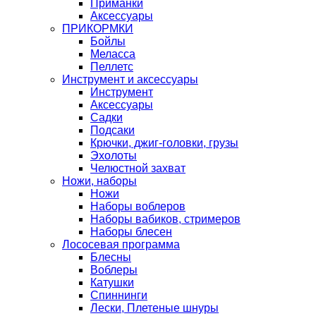
Приманки
Аксессуары
ПРИКОРМКИ
Бойлы
Меласса
Пеллетс
Инструмент и аксессуары
Инструмент
Аксессуары
Садки
Подсаки
Крючки, джиг-головки, грузы
Эхолоты
Челюстной захват
Ножи, наборы
Ножи
Наборы воблеров
Наборы вабиков, стримеров
Наборы блесен
Лососевая программа
Блесны
Воблеры
Катушки
Спиннинги
Лески, Плетеные шнуры