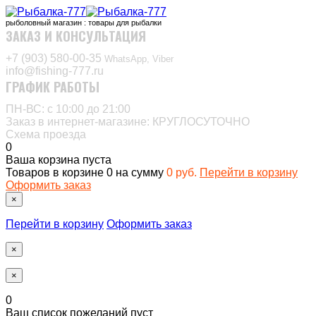
рыболовный магазин : товары для рыбалки
ЗАКАЗ И КОНСУЛЬТАЦИЯ
+7 (903) 580-00-35‬
WhatsApp, Viber
info@fishing-777.ru
ГРАФИК РАБОТЫ
ПН-ВС: с 10:00 до 21:00
Заказ в интернет-магазине: КРУГЛОСУТОЧНО
Схема проезда
0
Ваша корзина пуста
Товаров в корзине
0
на сумму
0 руб.
Перейти в корзину
Оформить заказ
×
Перейти в корзину
Оформить заказ
×
×
0
Ваш список пожеланий пуст