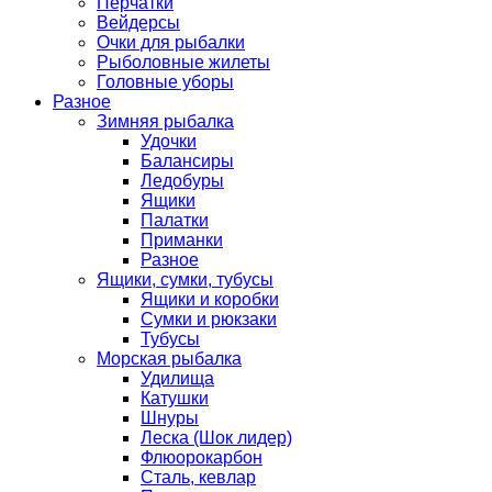
Перчатки
Вейдерсы
Очки для рыбалки
Рыболовные жилеты
Головные уборы
Разное
Зимняя рыбалка
Удочки
Балансиры
Ледобуры
Ящики
Палатки
Приманки
Разное
Ящики, сумки, тубусы
Ящики и коробки
Сумки и рюкзаки
Тубусы
Морская рыбалка
Удилища
Катушки
Шнуры
Леска (Шок лидер)
Флюорокарбон
Сталь, кевлар