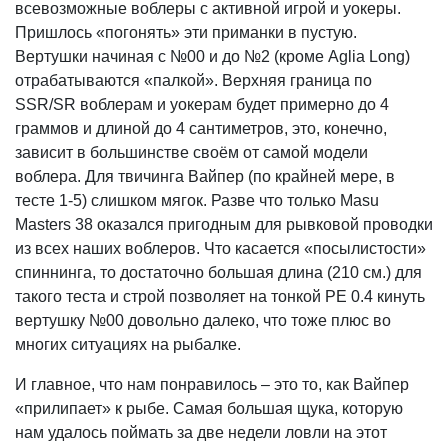
всевозможные воблеры с активной игрой и уокеры.
Пришлось «погонять» эти приманки в пустую.
Вертушки начиная с №00 и до №2 (кроме Aglia Long)
отрабатываются «палкой». Верхняя граница по
SSR/SR воблерам и уокерам будет примерно до 4
граммов и длиной до 4 сантиметров, это, конечно,
зависит в большинстве своём от самой модели
воблера. Для твичинга Вайпер (по крайней мере, в
тесте 1-5) слишком мягок. Разве что только Masu
Masters 38 оказался пригодным для рывковой проводки
из всех наших воблеров. Что касается «посылистости»
спиннинга, то достаточно большая длина (210 см.) для
такого теста и строй позволяет на тонкой PE 0.4 кинуть
вертушку №00 довольно далеко, что тоже плюс во
многих ситуациях на рыбалке.
И главное, что нам понравилось – это то, как Вайпер
«прилипает» к рыбе. Самая большая щука, которую
нам удалось поймать за две недели ловли на этот