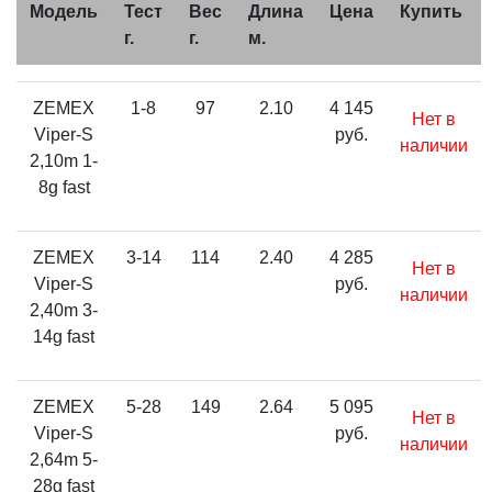
Модель
Тест
Вес
Длина
Цена
Купить
г.
г.
м.
ZEMEX
1-8
97
2.10
4 145
Нет в
Viper-S
руб.
наличии
2,10m 1-
8g fast
ZEMEX
3-14
114
2.40
4 285
Нет в
Viper-S
руб.
наличии
2,40m 3-
14g fast
ZEMEX
5-28
149
2.64
5 095
Нет в
Viper-S
руб.
наличии
2,64m 5-
28g fast