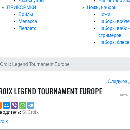
Аксессуары
Челюстной за
ПРИКОРМКИ
Ножи, наборы
Бойлы
Ножи
Меласса
Наборы вобле
Пеллетс
Наборы вабик
стримеров
Наборы блесе
.Croix Legend Tournament Europe
Следующ
CROIX LEGEND TOURNAMENT EUROPE
Хиты:
водитель:
St.Croix