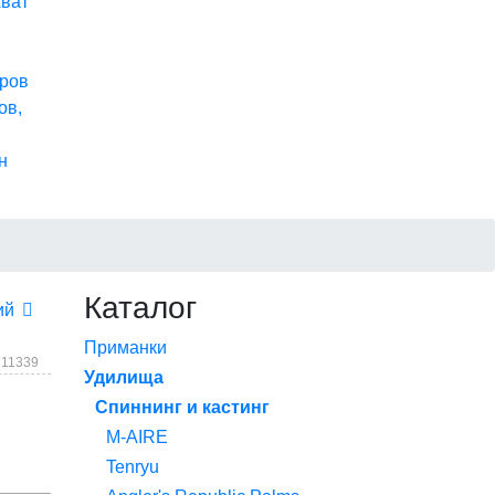
хват
ров
ов,
н
Каталог
ий
Приманки
 11339
Удилища
Спиннинг и кастинг
M-AIRE
Tenryu