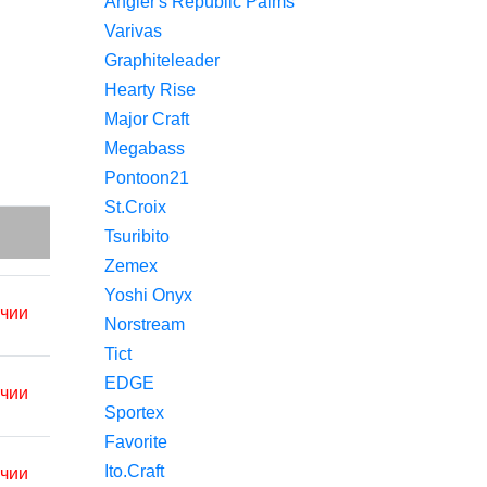
Angler's Republic Palms
Varivas
Graphiteleader
Hearty Rise
Major Craft
Megabass
Pontoon21
St.Croix
Tsuribito
Zemex
Yoshi Onyx
ичии
Norstream
Tict
EDGE
ичии
Sportex
Favorite
Ito.Craft
ичии