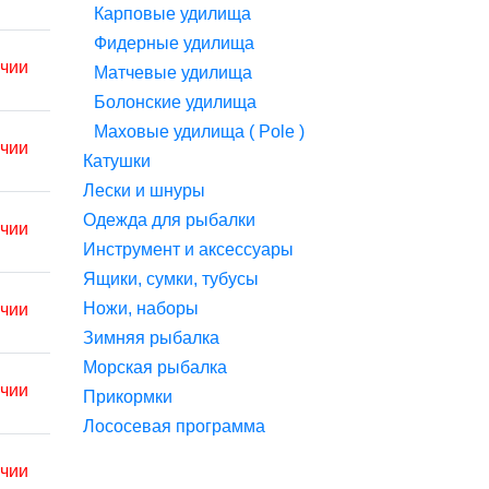
Карповые удилища
Фидерные удилища
ичии
Матчевые удилища
Болонские удилища
Маховые удилища ( Pole )
ичии
Катушки
Лески и шнуры
Одежда для рыбалки
ичии
Инструмент и аксессуары
Ящики, сумки, тубусы
Ножи, наборы
ичии
Зимняя рыбалка
Морская рыбалка
ичии
Прикормки
Лососевая программа
ичии