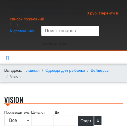
0
Ваш список пожеланий пуст
Товаров в списке пожеланий
0
на сумму
0 руб.
Перейти в
список пожеланий
0
К сравнению
Например: Taimen
Вы здесь:
Главная
Одежда для рыбалки
Вейдерсы
Vision
VISION
Производитель:
Цена: от
До
X