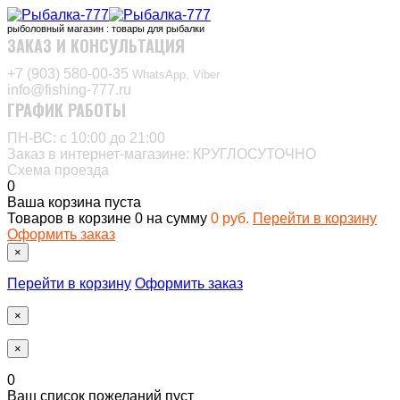
рыболовный магазин : товары для рыбалки
ЗАКАЗ И КОНСУЛЬТАЦИЯ
+7 (903) 580-00-35‬
WhatsApp, Viber
info@fishing-777.ru
ГРАФИК РАБОТЫ
ПН-ВС: с 10:00 до 21:00
Заказ в интернет-магазине: КРУГЛОСУТОЧНО
Схема проезда
0
Ваша корзина пуста
Товаров в корзине
0
на сумму
0 руб.
Перейти в корзину
Оформить заказ
×
Перейти в корзину
Оформить заказ
×
×
0
Ваш список пожеланий пуст