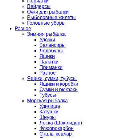
Перчатки
Вейдерсы
Очки для рыбалки
Рыболовные жилеты
Головные уборы
Разное
Зимняя рыбалка
Удочки
Балансиры
Ледобуры
Ящики
Палатки
Приманки
Разное
Ящики, сумки, тубусы
Ящики и коробки
Сумки и рюкзаки
Тубусы
Морская рыбалка
Удилища
Катушки
Шнуры
Леска (Шок лидер)
Флюорокарбон
Сталь, кевлар