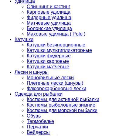
Удилища
Спиннинг и кастинг
Карповые удилища
Фидерные удилища
Матчевые удилища
Болонские удилища
Маховые удилища ( Pole )
Катушки
Катушки безинерционные
Катушки мультипликаторные
Катушки фидерные
Катушки карповые
Катушки матчевые
Лески и шнуры
Монофильные лески
Плетеные лески (шнуры)
Флюорокарбоновые лески
Одежда для рыбалки
Костюмы для активной рыбалки
Костюмы рыболовные зимние
Костюмы для морской рыбалки
Обувь
Термобелье
Перчатки
Вейдерсы