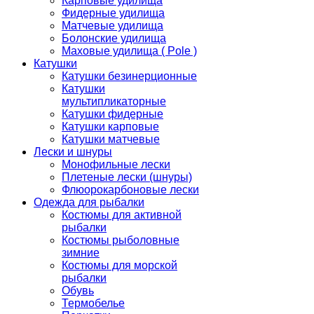
Карповые удилища
Фидерные удилища
Матчевые удилища
Болонские удилища
Маховые удилища ( Pole )
Катушки
Катушки безинерционные
Катушки
мультипликаторные
Катушки фидерные
Катушки карповые
Катушки матчевые
Лески и шнуры
Монофильные лески
Плетеные лески (шнуры)
Флюорокарбоновые лески
Одежда для рыбалки
Костюмы для активной
рыбалки
Костюмы рыболовные
зимние
Костюмы для морской
рыбалки
Обувь
Термобелье