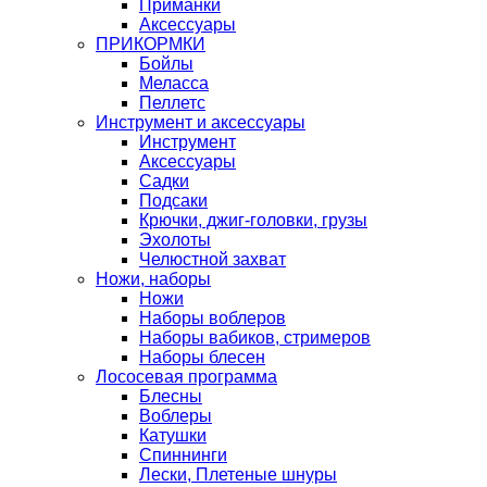
Приманки
Аксессуары
ПРИКОРМКИ
Бойлы
Меласса
Пеллетс
Инструмент и аксессуары
Инструмент
Аксессуары
Садки
Подсаки
Крючки, джиг-головки, грузы
Эхолоты
Челюстной захват
Ножи, наборы
Ножи
Наборы воблеров
Наборы вабиков, стримеров
Наборы блесен
Лососевая программа
Блесны
Воблеры
Катушки
Спиннинги
Лески, Плетеные шнуры