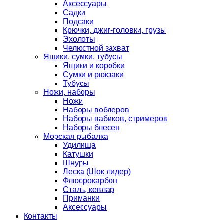
Аксессуары
Садки
Подсаки
Крючки, джиг-головки, грузы
Эхолоты
Челюстной захват
Ящики, сумки, тубусы
Ящики и коробки
Сумки и рюкзаки
Тубусы
Ножи, наборы
Ножи
Наборы воблеров
Наборы вабиков, стримеров
Наборы блесен
Морская рыбалка
Удилища
Катушки
Шнуры
Леска (Шок лидер)
Флюорокарбон
Сталь, кевлар
Приманки
Аксессуары
Контакты