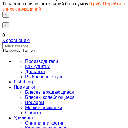
Товаров в списке пожеланий
0
на сумму
0 руб.
Перейти в
список пожеланий
×
×
0
К сравнению
Например: Taimen
Производители
Как купить?
Доставка
Рыболовные туры
Fish-blog
Приманки
Блесны вращающиеся
Блесны колеблющиеся
Воблеры
Мягкие приманки
Сабики
Удилища
Спиннинг и кастинг