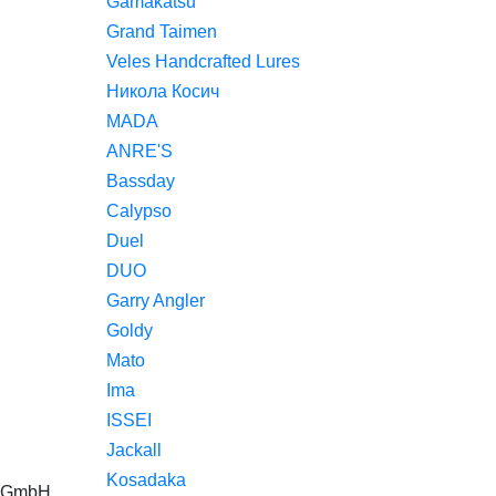
Gamakatsu
Grand Taimen
Veles Handcrafted Lures
Никола Косич
MADA
ANRE'S
Bassday
Calypso
Duel
DUO
Garry Angler
Goldy
Mato
Ima
ISSEI
Jackall
Kosadaka
g GmbH