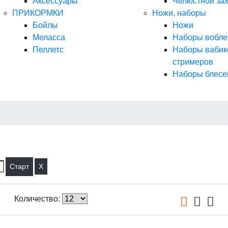
Аксессуары
Челюстной за
ПРИКОРМКИ
Ножи, наборы
Бойлы
Ножи
Меласса
Наборы вобле
Пеллетс
Наборы вабик
стримеров
Наборы блесе
X
Количество: