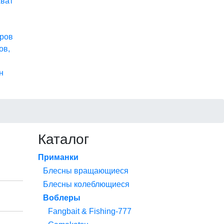
хват
ров
ов,
н
Каталог
Приманки
Блесны вращающиеся
Блесны колеблющиеся
Воблеры
Fangbait & Fishing-777