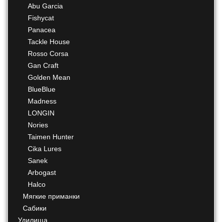
Abu Garcia
Fishycat
Panacea
Tackle House
Rosso Corsa
Gan Craft
Golden Mean
BlueBlue
Madness
LONGIN
Nories
Taimen Hunter
Cika Lures
Sanek
Arbogast
Halco
Мягкие приманки
Сабики
Удилища