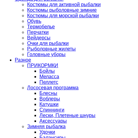
Костюмы для активной рыбалки
Костюмы рыболовные зимние
Костюмы для морской рыбалки
Обувь
Термобелье
Перчатки
Вейдерсы
Очки для рыбалки
Рыболовные жилеты
Головные уборы
Разное
ПРИКОРМКИ
Бойлы
Меласса
Пеллетс
Лососевая программа
Блесны
Воблеры
Катушки
Спиннинги
Лески, Плетеные шнуры
Аксессуары
Зимняя рыбалка
Удочки
Балансиры