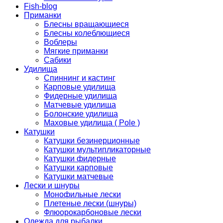
Fish-blog
Приманки
Блесны вращающиеся
Блесны колеблющиеся
Воблеры
Мягкие приманки
Сабики
Удилища
Спиннинг и кастинг
Карповые удилища
Фидерные удилища
Матчевые удилища
Болонские удилища
Маховые удилища ( Pole )
Катушки
Катушки безинерционные
Катушки мультипликаторные
Катушки фидерные
Катушки карповые
Катушки матчевые
Лески и шнуры
Монофильные лески
Плетеные лески (шнуры)
Флюорокарбоновые лески
Одежда для рыбалки