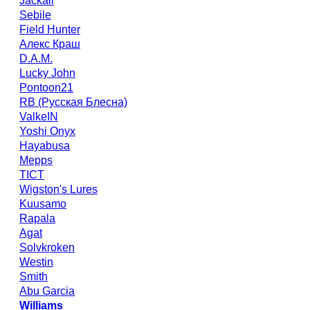
Jackall
Sebile
Field Hunter
Алекс Краш
D.A.M.
Lucky John
Pontoon21
RB (Русская Блесна)
ValkeIN
Yoshi Onyx
Hayabusa
Mepps
TICT
Wigston's Lures
Kuusamo
Rapala
Agat
Solvkroken
Westin
Smith
Abu Garcia
Williams