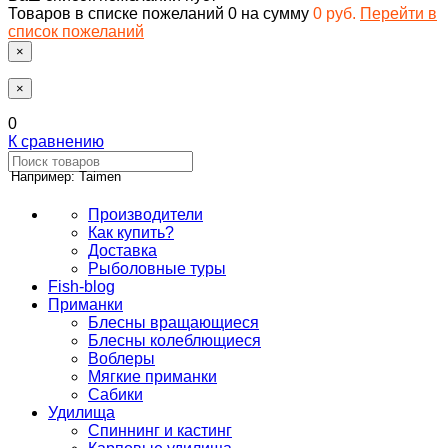
Товаров в списке пожеланий
0
на сумму
0 руб.
Перейти в
список пожеланий
×
×
0
К сравнению
Например: Taimen
Производители
Как купить?
Доставка
Рыболовные туры
Fish-blog
Приманки
Блесны вращающиеся
Блесны колеблющиеся
Воблеры
Мягкие приманки
Сабики
Удилища
Спиннинг и кастинг