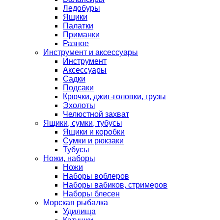
Ледобуры
Ящики
Палатки
Приманки
Разное
Инструмент и аксессуары
Инструмент
Аксессуары
Садки
Подсаки
Крючки, джиг-головки, грузы
Эхолоты
Челюстной захват
Ящики, сумки, тубусы
Ящики и коробки
Сумки и рюкзаки
Тубусы
Ножи, наборы
Ножи
Наборы воблеров
Наборы вабиков, стримеров
Наборы блесен
Морская рыбалка
Удилища