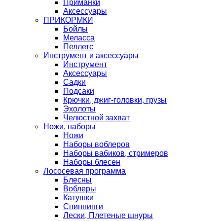
Приманки
Аксессуары
ПРИКОРМКИ
Бойлы
Меласса
Пеллетс
Инструмент и аксессуары
Инструмент
Аксессуары
Садки
Подсаки
Крючки, джиг-головки, грузы
Эхолоты
Челюстной захват
Ножи, наборы
Ножи
Наборы воблеров
Наборы вабиков, стримеров
Наборы блесен
Лососевая программа
Блесны
Воблеры
Катушки
Спиннинги
Лески, Плетеные шнуры