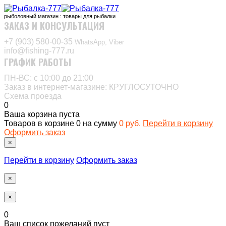
рыболовный магазин : товары для рыбалки
ЗАКАЗ И КОНСУЛЬТАЦИЯ
+7 (903) 580-00-35‬
WhatsApp, Viber
info@fishing-777.ru
ГРАФИК РАБОТЫ
ПН-ВС: с 10:00 до 21:00
Заказ в интернет-магазине: КРУГЛОСУТОЧНО
Схема проезда
0
Ваша корзина пуста
Товаров в корзине
0
на сумму
0 руб.
Перейти в корзину
Оформить заказ
×
Перейти в корзину
Оформить заказ
×
×
0
Ваш список пожеланий пуст