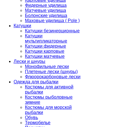
Карповые удилища
Фидерные удилища
Матчевые удилища
Болонские удилища
Маховые удилища ( Pole )
Катушки
Катушки безинерционные
Катушки
мультипликаторные
Катушки фидерные
Катушки карповые
Катушки матчевые
Лески и шнуры
Монофильные лески
Плетеные лески (шнуры)
Флюорокарбоновые лески
Одежда для рыбалки
Костюмы для активной
рыбалки
Костюмы рыболовные
зимние
Костюмы для морской
рыбалки
Обувь
Термобелье