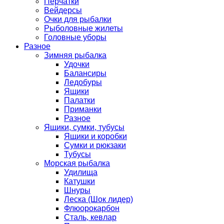
Перчатки
Вейдерсы
Очки для рыбалки
Рыболовные жилеты
Головные уборы
Разное
Зимняя рыбалка
Удочки
Балансиры
Ледобуры
Ящики
Палатки
Приманки
Разное
Ящики, сумки, тубусы
Ящики и коробки
Сумки и рюкзаки
Тубусы
Морская рыбалка
Удилища
Катушки
Шнуры
Леска (Шок лидер)
Флюорокарбон
Сталь, кевлар