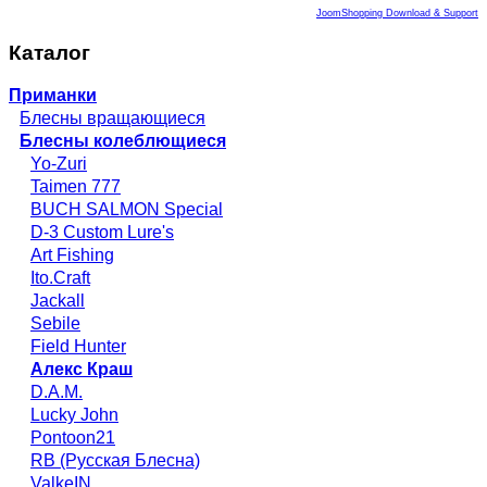
JoomShopping Download & Support
Каталог
Приманки
Блесны вращающиеся
Блесны колеблющиеся
Yo-Zuri
Taimen 777
BUCH SALMON Special
D-3 Custom Lure's
Art Fishing
Ito.Craft
Jackall
Sebile
Field Hunter
Алекс Краш
D.A.M.
Lucky John
Pontoon21
RB (Русская Блесна)
ValkeIN