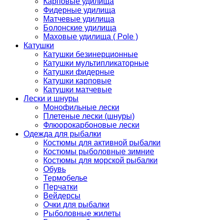
Карповые удилища
Фидерные удилища
Матчевые удилища
Болонские удилища
Маховые удилища ( Pole )
Катушки
Катушки безинерционные
Катушки мультипликаторные
Катушки фидерные
Катушки карповые
Катушки матчевые
Лески и шнуры
Монофильные лески
Плетеные лески (шнуры)
Флюорокарбоновые лески
Одежда для рыбалки
Костюмы для активной рыбалки
Костюмы рыболовные зимние
Костюмы для морской рыбалки
Обувь
Термобелье
Перчатки
Вейдерсы
Очки для рыбалки
Рыболовные жилеты