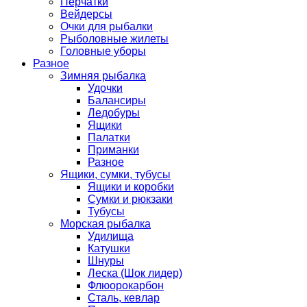
Перчатки
Вейдерсы
Очки для рыбалки
Рыболовные жилеты
Головные уборы
Разное
Зимняя рыбалка
Удочки
Балансиры
Ледобуры
Ящики
Палатки
Приманки
Разное
Ящики, сумки, тубусы
Ящики и коробки
Сумки и рюкзаки
Тубусы
Морская рыбалка
Удилища
Катушки
Шнуры
Леска (Шок лидер)
Флюорокарбон
Сталь, кевлар