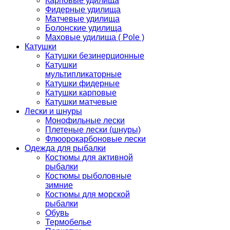
Карповые удилища
Фидерные удилища
Матчевые удилища
Болонские удилища
Маховые удилища ( Pole )
Катушки
Катушки безинерционные
Катушки
мультипликаторные
Катушки фидерные
Катушки карповые
Катушки матчевые
Лески и шнуры
Монофильные лески
Плетеные лески (шнуры)
Флюорокарбоновые лески
Одежда для рыбалки
Костюмы для активной
рыбалки
Костюмы рыболовные
зимние
Костюмы для морской
рыбалки
Обувь
Термобелье