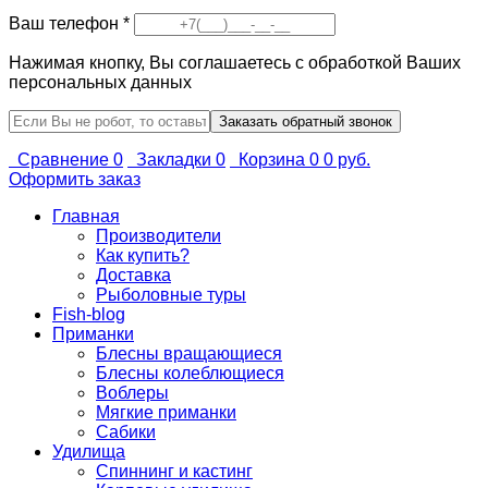
Ваш телефон
*
Нажимая кнопку, Вы соглашаетесь с обработкой Ваших
персональных данных
Сравнение
0
Закладки
0
Корзина
0
0 руб.
Оформить заказ
Главная
Производители
Как купить?
Доставка
Рыболовные туры
Fish-blog
Приманки
Блесны вращающиеся
Блесны колеблющиеся
Воблеры
Мягкие приманки
Сабики
Удилища
Спиннинг и кастинг