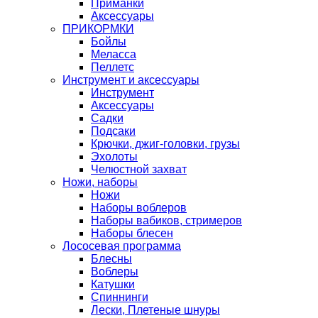
Приманки
Аксессуары
ПРИКОРМКИ
Бойлы
Меласса
Пеллетс
Инструмент и аксессуары
Инструмент
Аксессуары
Садки
Подсаки
Крючки, джиг-головки, грузы
Эхолоты
Челюстной захват
Ножи, наборы
Ножи
Наборы воблеров
Наборы вабиков, стримеров
Наборы блесен
Лососевая программа
Блесны
Воблеры
Катушки
Спиннинги
Лески, Плетеные шнуры