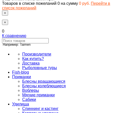
Товаров в списке пожеланий
0
на сумму
0 руб.
Перейти в
список пожеланий
×
×
0
К сравнению
Например: Taimen
Производители
Как купить?
Доставка
Рыболовные туры
Fish-blog
Приманки
Блесны вращающиеся
Блесны колеблющиеся
Воблеры
Мягкие приманки
Сабики
Удилища
Спиннинг и кастинг