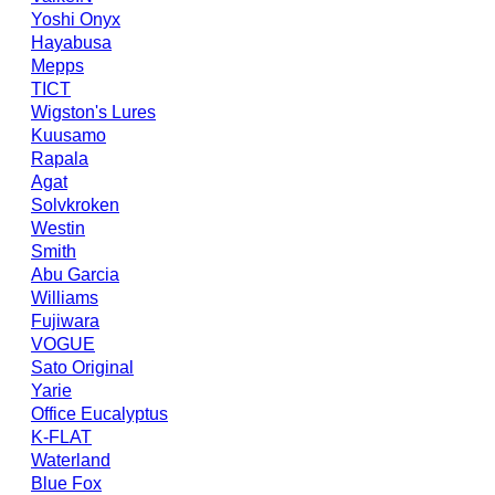
Yoshi Onyx
Hayabusa
Mepps
TICT
Wigston's Lures
Kuusamo
Rapala
Agat
Solvkroken
Westin
Smith
Abu Garcia
Williams
Fujiwara
VOGUE
Sato Original
Yarie
Office Eucalyptus
K-FLAT
Waterland
Blue Fox