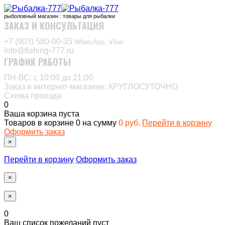
рыболовный магазин : товары для рыбалки
ЗАКАЗ И КОНСУЛЬТАЦИЯ
+7 (903) 580-00-35‬
WhatsApp, Viber
info@fishing-777.ru
ГРАФИК РАБОТЫ
ПН-ВС: с 10:00 до 21:00
Заказ в интернет-магазине: КРУГЛОСУТОЧНО
Схема проезда
0
Ваша корзина пуста
Товаров в корзине
0
на сумму
0 руб.
Перейти в корзину
Оформить заказ
×
Перейти в корзину
Оформить заказ
×
×
0
Ваш список пожеланий пуст