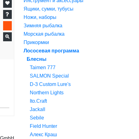
Инструмент и аксессуары
Ящики, сумки, тубусы
Ножи, наборы
Зимняя рыбалка
Морская рыбалка
Прикормки
Лососевая программа
Блесны
Taimen 777
SALMON Special
D-3 Custom Lure's
Northern Lights
Ito.Craft
Jackall
Sebile
Field Hunter
Алекс Краш
g GmbH