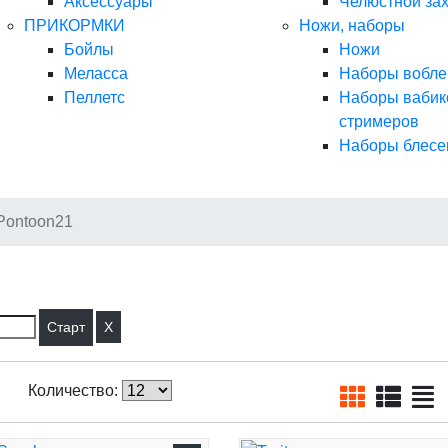
Аксессуары
Челюстной за
ПРИКОРМКИ
Ножи, наборы
Бойлы
Ножи
Меласса
Наборы вобле
Пеллетс
Наборы вабик
стримеров
Наборы блесе
Pontoon21
X
Количество: