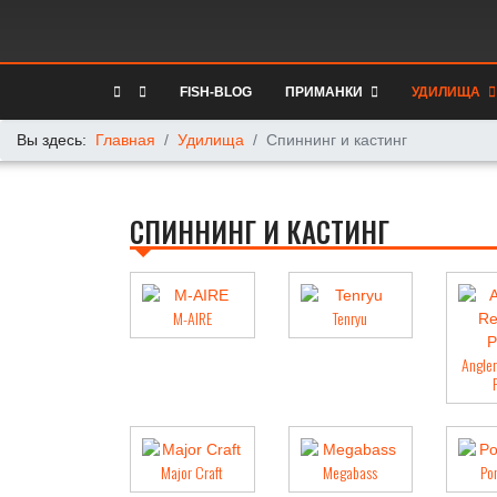
FISH-BLOG
ПРИМАНКИ
УДИЛИЩА
Вы здесь:
Главная
Удилища
Спиннинг и кастинг
СПИННИНГ И КАСТИНГ
M-AIRE
Tenryu
Angler
Major Craft
Megabass
Po