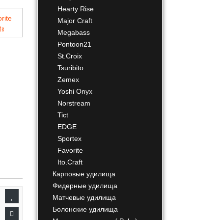
Hearty Rise
Major Craft
te
Megabass
Pontoon21
St.Croix
Tsuribito
Zemex
Yoshi Onyx
Norstream
Tict
EDGE
Sportex
Favorite
Ito.Craft
Карповые удилища
Фидерные удилища
Матчевые удилища
Болонские удилища