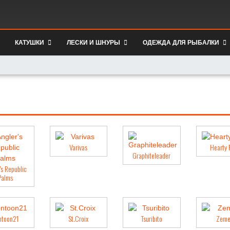
КАТУШКИ
ЛЕСКИ И ШНУРЫ
ОДЕЖДА ДЛЯ РЫБАЛКИ
Varivas
Hearty 
Graphiteleader
's Republic
Palms
ntoon21
St.Croix
Tsuribito
Zeme